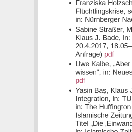
Franziska Holzsch
Flüchtlingskrise, 
in: Nürnberger Na
Sabine Straßer, M
Klaus J. Bade, in
20.4.2017, 18.05–
Anfrage)
pdf
Uwe Kalbe, „Aber 
wissen“, in: Neue
pdf
Yasin Baş, Klaus 
Integration, in:
in: The Huffingto
Islamische Zeitun
Titel „Die ‚Einwan
in: Islamische Zei