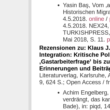
Yasin Baş, Vom ‚a
Historischen Migr
4.5.2018.
online
/
4.5.2018. NEX24,
TURKISHPRESS, 4.
Mai 2018, S. 11.
p
Rezensionen zu:
Klaus J
Integration:
Kritische Po
‚Gastarbeiterfrage’
bis zu
Erinnerungen und Beiträ
Literaturverlag,
Karlsruhe, 
9, 624 S.
;
Open Access / fr
Achim Engelberg,
verdrängt, das kan
Bade), in: piqd, 1