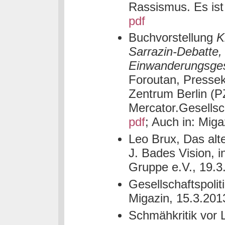
Rassismus. Es ist 
pdf
Buchvorstellung
K
Sarrazin-Debatte, ‚
Einwanderungsges
Foroutan, Pressek
Zentrum Berlin (P
Mercator.Gesellscha
pdf
; Auch in: Mig
Leo Brux, Das alt
J. Bades Vision, in
Gruppe e.V., 19.
Gesellschaftspolitik
Migazin, 15.3.201
Schmähkritik vor 