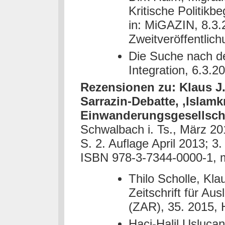
Kritische Politikb
in: MiGAZIN, 8.3
Zweitveröffentlich
Die Suche nach de
Integration, 6.3.2
Rezensionen zu: Klaus J.
Sarrazin-Debatte, ‚Islamkr
Einwanderungsgesellsch
Schwalbach i. Ts., März 2
S. 2. Auflage April 2013; 
ISBN 978-3-7344-0000-1, m
Thilo Scholle, Kla
Zeitschrift für Au
(ZAR), 35. 2015, 
Haci-Halil Uslucan