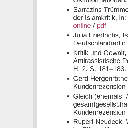
Sarrazins Trümme
der Islamkritik, i
online
/
pdf
Julia Friedrichs, I
Deutschlandradio 
Kritik und Gewalt,
Antirassistische Po
H. 2, S. 181–183.
Gerd Hergenröthe
Kundenrezension 
Gleich (ehemals: 
gesamtgesellschaf
Kundenrezension 
Rupert Neudeck, Wi