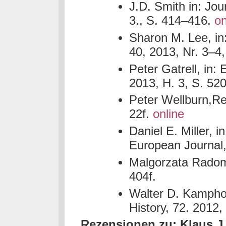
J.D. Smith in: Jou
3., S. 414–416.
on
Sharon M. Lee, in
40, 2013, Nr. 3–4,
Peter Gatrell, in:
2013, H. 3, S. 52
Peter Wellburn,
Re
22f.
online
Daniel E. Miller,
European Journal,
Malgorzata Radoms
404f.
Walter D. Kamphoe
History, 72. 2012,
Rezensionen zu: Klaus J.