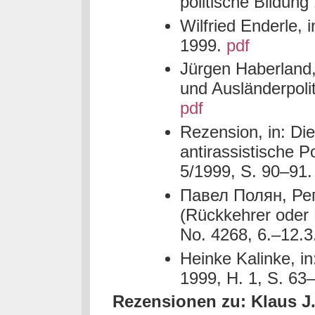
politische Bildun
Wilfried Enderle, 
1999.
pdf
Jürgen Haberland, 
und Ausländerpolit
pdf
Rezension, in: Di
antirassistische Po
5/1999, S. 90–91
Павел Полян, Ре
(Rückkehrer oder
No. 4268, 6.–12.3
Heinke Kalinke, i
1999, H. 1, S. 63
Rezensionen zu: Klaus J.