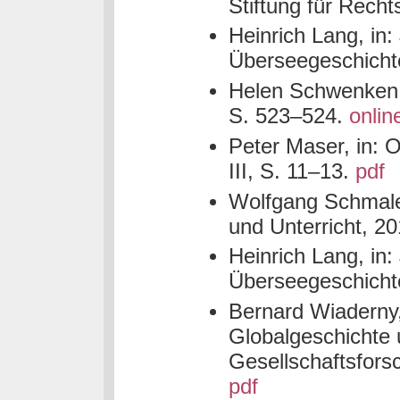
Stiftung für Recht
Heinrich Lang, in
Überseegeschichte
Helen Schwenken, 
S. 523–524.
onlin
Peter Maser, in: O
III, S. 11–13.
pdf
Wolfgang Schmale,
und Unterricht, 20
Heinrich Lang, in
Überseegeschicht
Bernard Wiaderny, 
Globalgeschichte 
Gesellschaftsfors
pdf