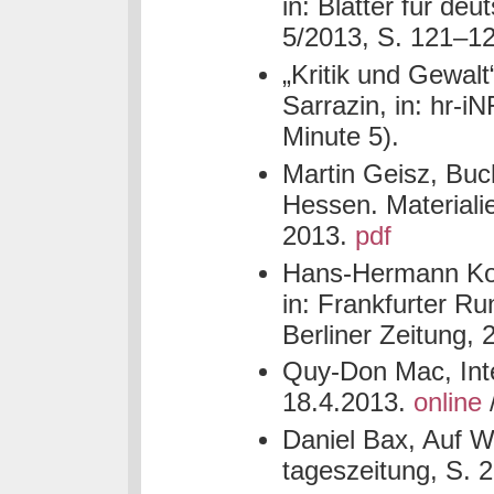
in: Blätter für deu
5/2013, S. 121–1
„Kritik und Gewal
Sarrazin, in: hr-i
Minute 5).
Martin Geisz, Buc
Hessen. Materiali
2013.
pdf
Hans-Hermann Kott
in: Frankfurter R
Berliner Zeitung,
Quy-Don Mac, Inte
18.4.2013.
online
Daniel Bax, Auf Wo
tageszeitung, S. 