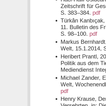
Zeitschrift für Ge
S. 383–384.
pdf
Türkân Kanbıçak, 
11. Bulletin des Fr
S. 98–100.
pdf
Markus Bernhardt,
Welt, 15.1.2014, 
Heribert Prantl, 2
Politik aus dem Ti
Mediendienst Inte
Michael Zander, Ei
Welt, Wochenendb
pdf
Henry Krause, De
Versehrten, in: D