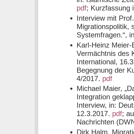
pdf
; Kurzfassung i
Interview mit Prof
Migrationspolitik
Systemfragen.“, i
Karl-Heinz Meier-
Vermächtnis des 
International, 16.
Begegnung der Kult
4/2017.
pdf
Michael Maier, „D
Integration geklap
Interview, in: De
12.3.2017.
pdf
; a
Nachrichten (DWN
Dirk Halm, Migrati