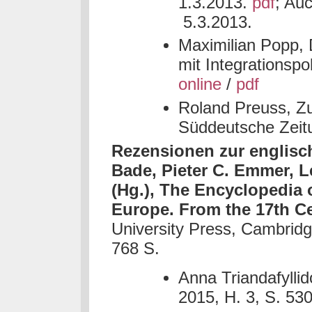
1.3.2013.
pdf
; Au
5.3.2013.
Maximilian Popp, 
mit Integrationspol
online
/
pdf
Roland Preuss, Z
Süddeutsche Zeit
Rezensionen zur englisc
Bade, Pieter C. Emmer, 
(Hg.), The Encyclopedia o
Europe. From the 17th Ce
University Press, Cambrid
768 S.
Anna Triandafyllid
2015, H. 3, S. 53