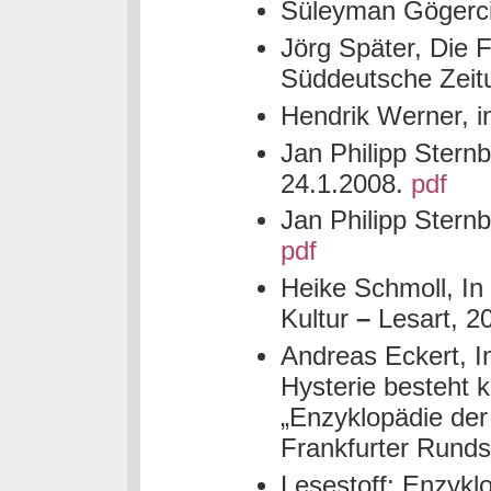
Süleyman Gögerci
Jörg Später, Die Fa
Süddeutsche Zeit
Hendrik Werner, i
Jan Philipp Sternb
24.1.2008.
pdf
Jan Philipp Sternb
pdf
Heike Schmoll, In
Kultur
–
Lesart, 2
Andreas Eckert, 
Hysterie besteht k
„Enzyklopädie der 
Frankfurter Rund
Lesestoff: Enzyklo