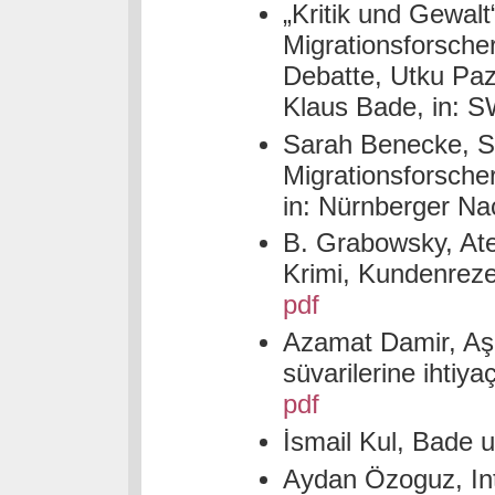
„Kritik und Gewal
Migrationsforsche
Debatte, Utku Paz
Klaus Bade, in: S
Sarah Benecke, Sa
Migrationsforscher
in: Nürnberger Na
B. Grabowsky, At
Krimi, Kundenrez
pdf
Azamat Damir, Aşır
süvarilerine ihtiy
pdf
İsmail Kul, Bade 
Aydan Özoguz, Int