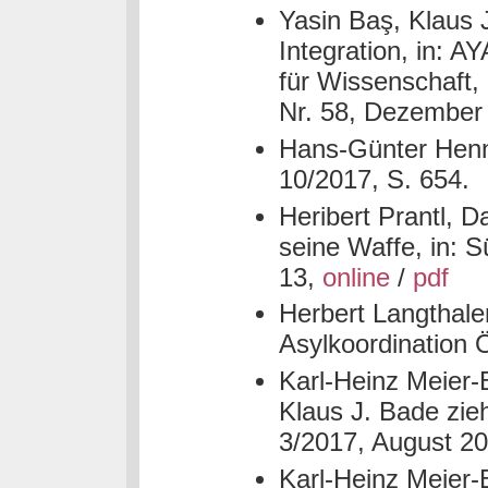
Yasin Baş, Klaus 
Integration, in:
für Wissenschaft, 
Nr. 58, Dezember
Hans-Günter Henne
10/2017, S. 654.
Heribert Prantl, D
seine Waffe, in: 
13,
online
/
pdf
Herbert Langthaler,
Asylkoordination 
Karl-Heinz Meier-
Klaus J. Bade zieh
3/2017, August 2
Karl-Heinz Meier-